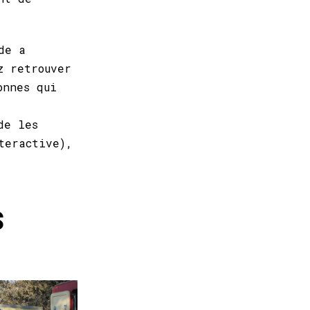
de a
z retrouver
onnes qui
de les
teractive),
S