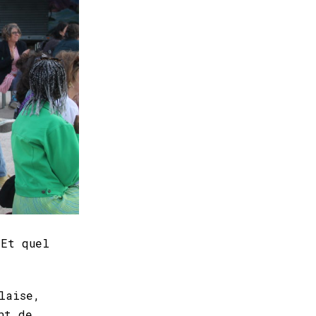
 Et quel
laise,
nt de