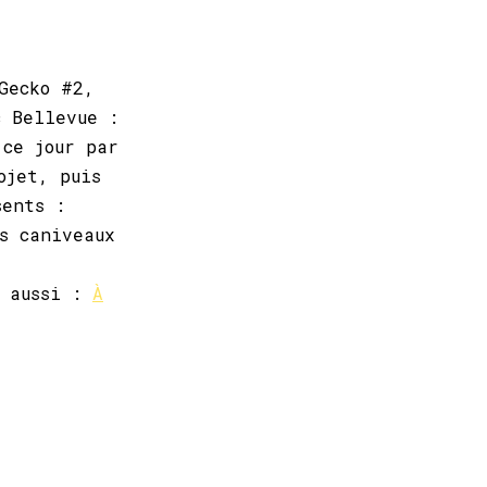
Gecko #2,
c Bellevue :
 ce jour par
ojet, puis
sents :
s caniveaux
r aussi :
À