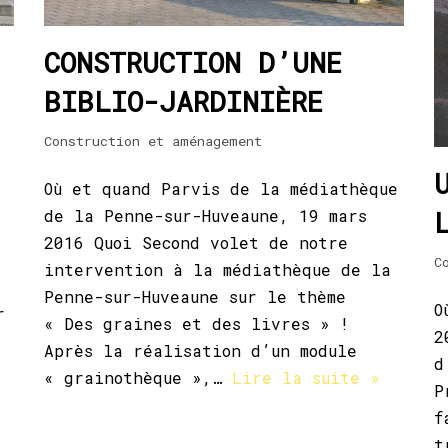
CONSTRUCTION D’UNE
BIBLIO-JARDINIÈRE
Construction et aménagement
Où et quand Parvis de la médiathèque
de la Penne-sur-Huveaune, 19 mars
2016 Quoi Second volet de notre
C
intervention à la médiathèque de la
Penne-sur-Huveaune sur le thème
O
r
« Des graines et des livres » !
2
Après la réalisation d’un module
d
« grainothèque »,…
Lire la suite »
P
f
t