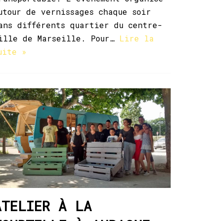
utour de vernissages chaque soir
ans différents quartier du centre-
ille de Marseille. Pour…
Lire la
uite »
ATELIER À LA