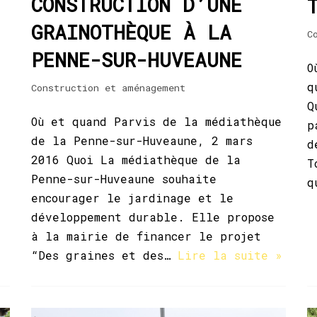
CONSTRUCTION D’UNE
GRAINOTHÈQUE À LA
C
PENNE-SUR-HUVEAUNE
O
q
Construction et aménagement
Q
Où et quand Parvis de la médiathèque
p
de la Penne-sur-Huveaune, 2 mars
d
2016 Quoi La médiathèque de la
T
Penne-sur-Huveaune souhaite
q
encourager le jardinage et le
développement durable. Elle propose
à la mairie de financer le projet
“Des graines et des…
Lire la suite »