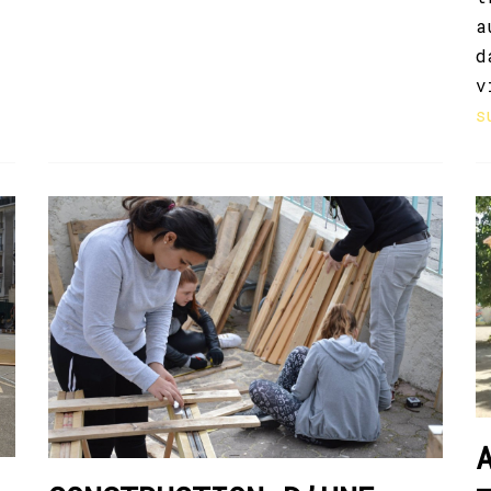
a
d
v
s