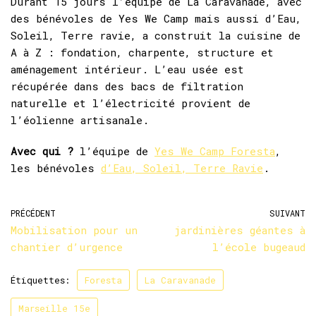
Durant 15 jours l’équipe de La Caravanade, avec
des bénévoles de Yes We Camp mais aussi d’Eau,
Soleil, Terre ravie, a construit la cuisine de
A à Z : fondation, charpente, structure et
aménagement intérieur. L’eau usée est
récupérée dans des bacs de filtration
naturelle et l’électricité provient de
l’éolienne artisanale.
Avec qui ?
l’équipe de
Yes We Camp Foresta
,
les bénévoles
d’Eau, Soleil, Terre Ravie
.
PRÉCÉDENT
SUIVANT
Mobilisation pour un
jardinières géantes à
chantier d’urgence
l’école bugeaud
Étiquettes:
Foresta
La Caravanade
Marseille 15e