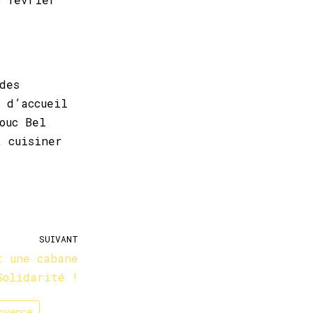
des
 d’accueil
ouc Bel
t cuisiner
SUIVANT
t une cabane
Solidarité !
ovence