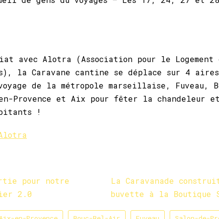
iat avec Alotra (Association pour le Logement 
s), la Caravane cantine se déplace sur 4 aires
voyage de la métropole marseillaise, Fuveau, B
en-Provence et Aix pour fêter la chandeleur e
abitants !
Alotra
rtie pour notre
La Caravanade construi
ier 2.0
buvette à la Boutique 
Aix-en-Provence
Bouc-Bel-Air
Fuveau
Salon-de-Pr