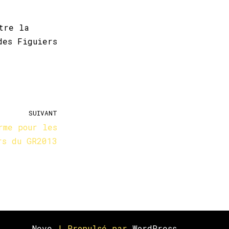
tre la
des Figuiers
SUIVANT
rme pour les
rs du GR2013
Neve
| Propulsé par
WordPress