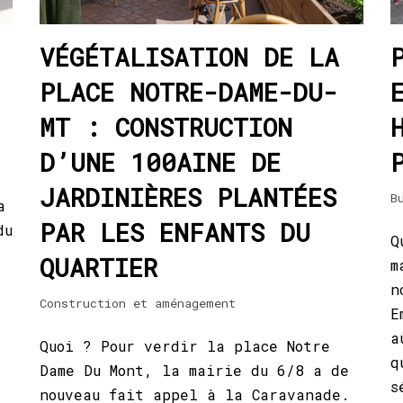
VÉGÉTALISATION DE LA
PLACE NOTRE-DAME-DU-
MT : CONSTRUCTION
D’UNE 100AINE DE
JARDINIÈRES PLANTÉES
B
a
PAR LES ENFANTS DU
du
Q
QUARTIER
m
n
Construction et aménagement
E
a
Quoi ? Pour verdir la place Notre
q
Dame Du Mont, la mairie du 6/8 a de
s
nouveau fait appel à la Caravanade.