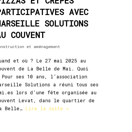
PIZZAS ET CRÊPES
PARTICIPATIVES AVEC
MARSEILLE SOLUTIONS
AU COUVENT
onstruction et aménagement
uand et où ? Le 27 mai 2025 au
ouvent de La Belle de Mai. Quoi
 Pour ses 10 ans, l’association
arseille Solutions a réuni tous ses
mi.es lors d’une fête organisée au
ouvent Levat, dans le quartier de
a Belle…
Lire la suite »