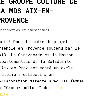
LE GROUPE CULTURE DE
LA MDS AIX-EN-
PROVENCE
onstruction et aménagement
uoi ? Dans le cadre du projet
nsemble en Provence soutenu par le
D13, La Caravanade et la Maison
épartementale de la Solidarité
’Aix-en-Prov ont monté un cycle
’ateliers collectifs en
ollaboration directe avec les femmes
u “Groupe culture” de…
Lire la
uite »