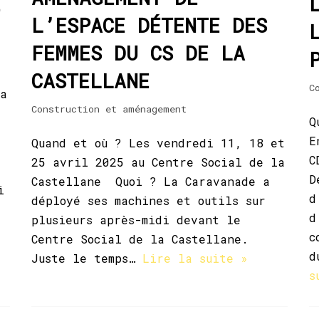
E
L’ESPACE DÉTENTE DES
FEMMES DU CS DE LA
CASTELLANE
C
la
Construction et aménagement
Q
E
Quand et où ? Les vendredi 11, 18 et
C
25 avril 2025 au Centre Social de la
D
Castellane Quoi ? La Caravanade a
i
d
déployé ses machines et outils sur
d
plusieurs après-midi devant le
c
Centre Social de la Castellane.
d
Juste le temps…
Lire la suite »
s