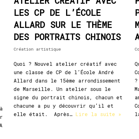
ATELIER CRÉATIF AVEC
LES CP DE L’ÉCOLE
ALLARD SUR LE THÈME
DES PORTRAITS CHINOIS
Création artistique
C
Quoi ? Nouvel atelier créatif avec
Q
une classe de CP de l’École André
C
Allard dans le 15ème arrondissement
?
de Marseille. Un atelier sous le
M
signe du portrait chinois, chacun et
a
chacune a pu y découvrir qu’il et
C
à
elle était. Après…
Lire la suite »
l
r
A