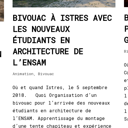
BIVOUAC À ISTRES AVEC
LES NOUVEAUX
ÉTUDIANTS EN
ARCHITECTURE DE
B
N
L’ENSAM
O
C
Animation
,
Bivouac
e
Où et quand Istres, le 5 septembre
p
2018. Quoi Organisation d’un
l
bivouac pour l’arrivée des nouveaux
d
étudiants en architecture de
l
l’ENSAM. Apprentissage du montage
S
d’une tente chapiteau et expérience