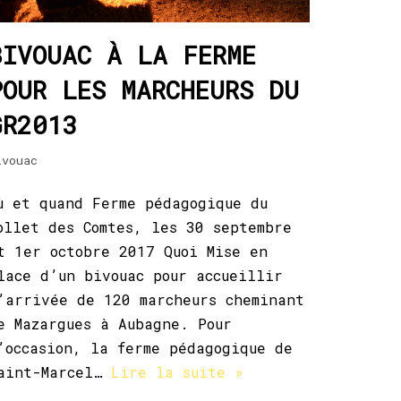
BIVOUAC À LA FERME
POUR LES MARCHEURS DU
GR2013
ivouac
ù et quand Ferme pédagogique du
ollet des Comtes, les 30 septembre
t 1er octobre 2017 Quoi Mise en
lace d’un bivouac pour accueillir
’arrivée de 120 marcheurs cheminant
e Mazargues à Aubagne. Pour
’occasion, la ferme pédagogique de
aint-Marcel…
Lire la suite »