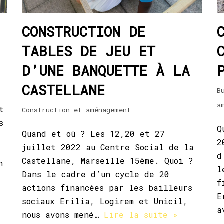
CONSTRUCTION DE
TABLES DE JEU ET
D’UNE BANQUETTE À LA
CASTELLANE
B
a
t
Construction et aménagement
s
Q
Quand et où ? Les 12,20 et 27
2
juillet 2022 au Centre Social de la
d
Castellane, Marseille 15ème. Quoi ?
n
l
Dans le cadre d’un cycle de 20
f
actions financées par les bailleurs
E
sociaux Erilia, Logirem et Unicil,
a
nous avons mené…
Lire la suite »