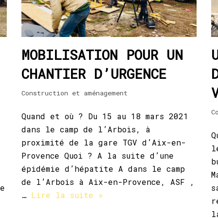
MOBILISATION POUR UN
CHANTIER D’URGENCE
Construction et aménagement
C
Quand et où ? Du 15 au 18 mars 2021
dans le camp de l’Arbois, à
Q
proximité de la gare TGV d’Aix-en-
l
Provence Quoi ? A la suite d’une
b
épidémie d’hépatite A dans le camp
M
de l’Arbois à Aix-en-Provence, ASF ,
ie
s
…
Lire la suite »
r
l