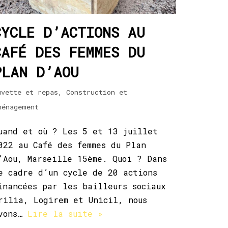
CYCLE D’ACTIONS AU
CAFÉ DES FEMMES DU
PLAN D’AOU
uvette et repas
,
Construction et
ménagement
uand et où ? Les 5 et 13 juillet
022 au Café des femmes du Plan
’Aou, Marseille 15ème. Quoi ? Dans
e cadre d’un cycle de 20 actions
inancées par les bailleurs sociaux
rilia, Logirem et Unicil, nous
vons…
Lire la suite »