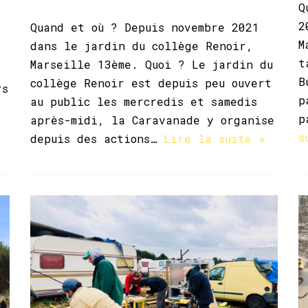
Q
2
Quand et où ? Depuis novembre 2021
M
dans le jardin du collège Renoir,
t
Marseille 13ème. Quoi ? Le jardin du
B
collège Renoir est depuis peu ouvert
rs
p
au public les mercredis et samedis
p
après-midi, la Caravanade y organise
s
depuis des actions…
Lire la suite »